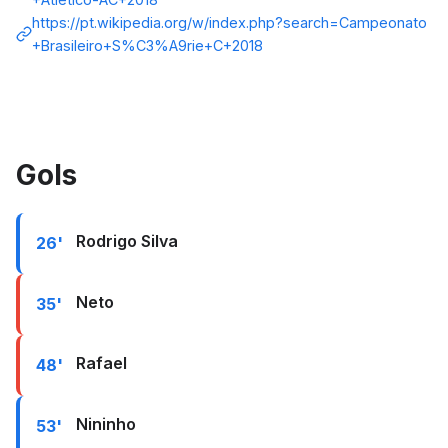
https://pt.wikipedia.org/w/index.php?search=Campeonato
+Brasileiro+S%C3%A9rie+C+2018
Gols
Rodrigo Silva
26'
Neto
35'
Rafael
48'
Nininho
53'