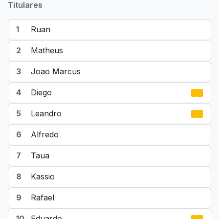
Titulares
1
Ruan
2
Matheus
3
Joao Marcus
4
Diego
5
Leandro
6
Alfredo
7
Taua
8
Kassio
9
Rafael
10
Eduardo