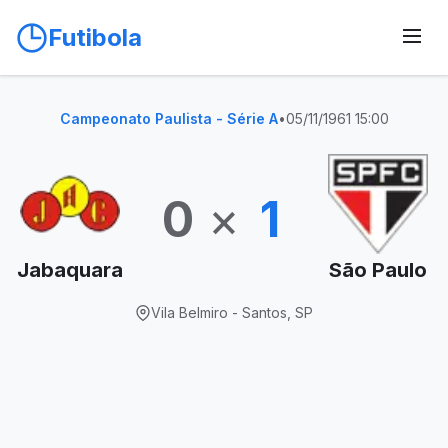
Futibola
Campeonato Paulista - Série A
•
05/11/1961 15:00
0
×
1
Jabaquara
São Paulo
Vila Belmiro - Santos, SP