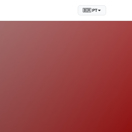
🇧🇷 PT