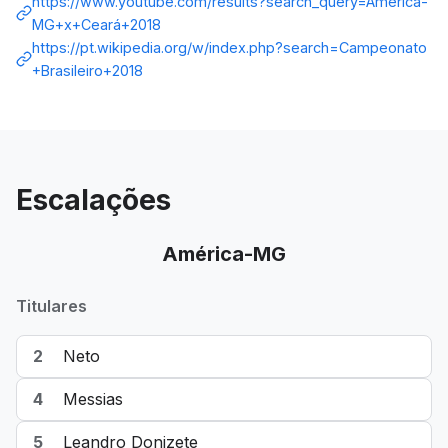
https://www.youtube.com/results?search_query=América-
MG+x+Ceará+2018
https://pt.wikipedia.org/w/index.php?search=Campeonato
+Brasileiro+2018
Escalações
América-MG
Titulares
2
Neto
4
Messias
5
Leandro Donizete