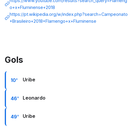
https://www.youtube.com/results?search_query=Flameng
o+x+Fluminense+2018
https://pt.wikipedia.org/w/index.php?search=Campeonato
+Brasileiro+2018+Flamengo+x+Fluminense
Gols
Uribe
10'
Leonardo
46'
Uribe
49'