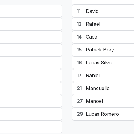
11
David
12
Rafael
14
Cacá
15
Patrick Brey
16
Lucas Silva
17
Raniel
21
Mancuello
27
Manoel
29
Lucas Romero