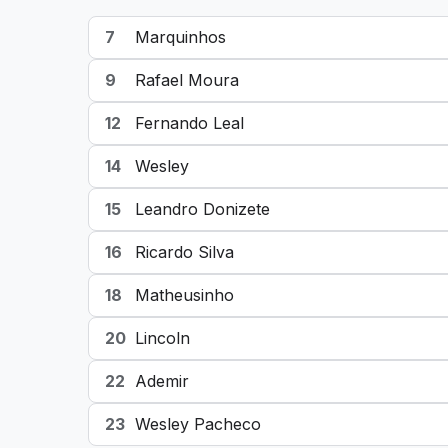
7
Marquinhos
9
Rafael Moura
12
Fernando Leal
14
Wesley
15
Leandro Donizete
16
Ricardo Silva
18
Matheusinho
20
Lincoln
22
Ademir
23
Wesley Pacheco