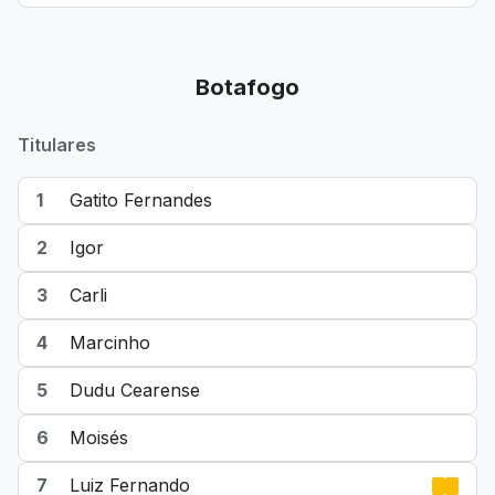
Botafogo
Titulares
1
Gatito Fernandes
2
Igor
3
Carli
4
Marcinho
5
Dudu Cearense
6
Moisés
7
Luiz Fernando