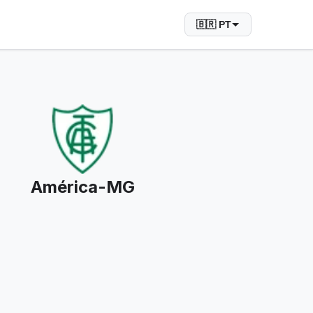
🇧🇷 PT
América-MG