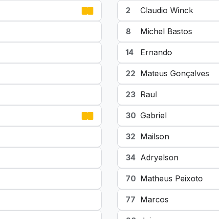
2
Claudio Winck
8
Michel Bastos
14
Ernando
22
Mateus Gonçalves
23
Raul
30
Gabriel
32
Mailson
34
Adryelson
70
Matheus Peixoto
77
Marcos