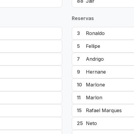
88
Jair
Reservas
3
Ronaldo
5
Fellipe
7
Andrigo
9
Hernane
10
Marlone
11
Marlon
15
Rafael Marques
25
Neto