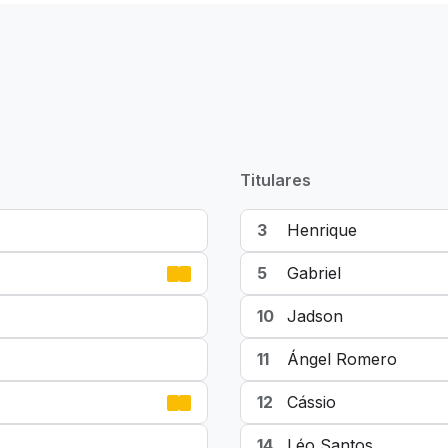
Titulares
3
Henrique
5
Gabriel
10
Jadson
11
Ángel Romero
12
Cássio
14
Léo Santos