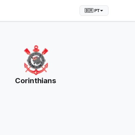
🇧🇷 PT
Corinthians