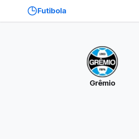
Futibola
Grêmio