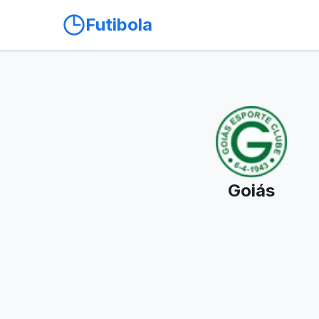
Futibola
Goiás