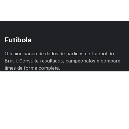
Futibola
O maior banco de dados de partidas de futebol do
Brasil. Consulte resultados, campeonatos e compare
times de forma completa.
Navegação
Campeonatos
Times
Jogos
Comparar Times