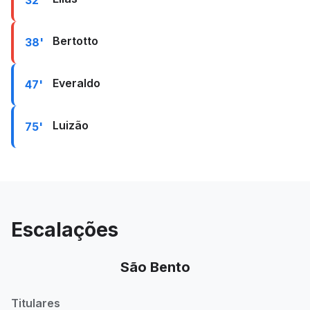
32'
Bertotto
38'
Everaldo
47'
Luizão
75'
Escalações
São Bento
Titulares