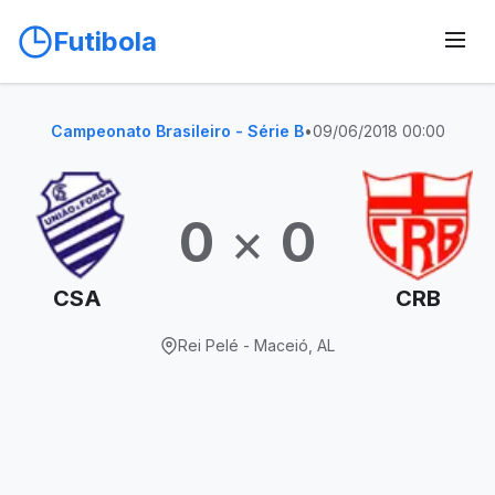
Futibola
Campeonato Brasileiro - Série B
•
09/06/2018 00:00
0
×
0
CSA
CRB
Rei Pelé - Maceió, AL