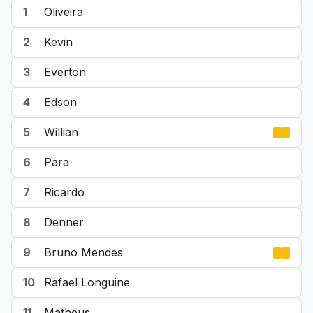
1
Oliveira
2
Kevin
3
Everton
4
Edson
5
Willian
6
Para
7
Ricardo
8
Denner
9
Bruno Mendes
10
Rafael Longuine
11
Matheus