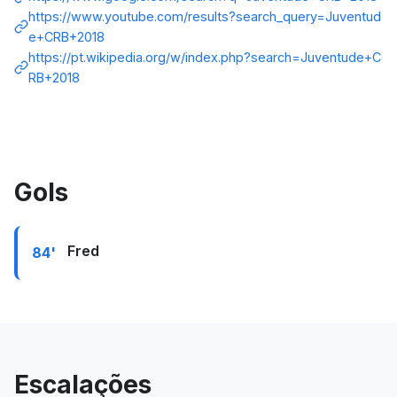
https://www.youtube.com/results?search_query=Juventud
e+CRB+2018
https://pt.wikipedia.org/w/index.php?search=Juventude+C
RB+2018
Gols
Fred
84'
Escalações