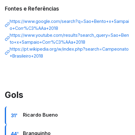
Fontes e Referências
https://www.google.com/search?q=Sao+Bento+x+Sampai
o+Corr%C3%AAa+2018
https://www.youtube.com/results?search_query=Sao+Ben
to+x+Sampaio+Corr%C3%AAa+2018
https://pt.wikipedia.org/w/index.php?search=Campeonato
+Brasileiro+2018
Gols
Ricardo Bueno
31'
Branquinho
44'