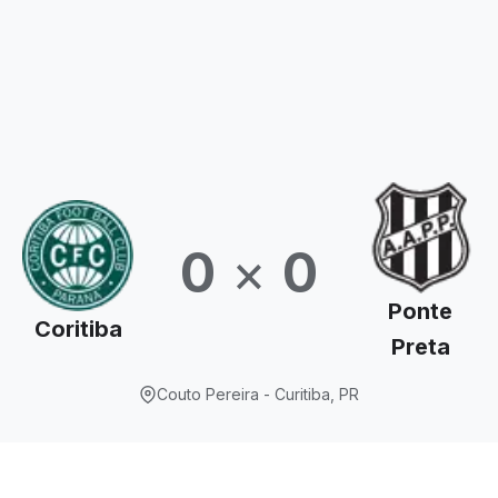
0
×
0
Ponte
Coritiba
Preta
Couto Pereira - Curitiba, PR