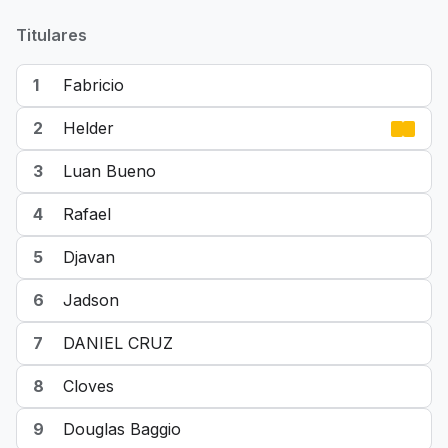
Titulares
1
Fabricio
2
Helder
3
Luan Bueno
4
Rafael
5
Djavan
6
Jadson
7
DANIEL CRUZ
8
Cloves
9
Douglas Baggio