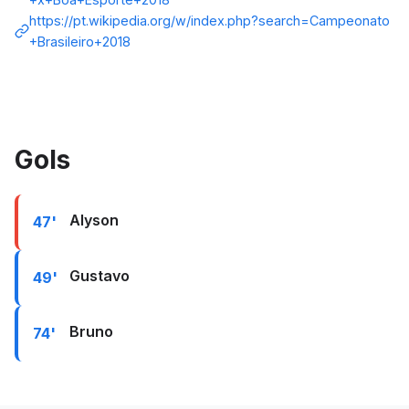
https://pt.wikipedia.org/w/index.php?search=Campeonato
+Brasileiro+2018
Gols
Alyson
47'
Gustavo
49'
Bruno
74'