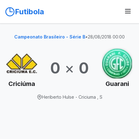
Futibola
Campeonato Brasileiro - Série B
•
28/08/2018 00:00
0
×
0
Criciúma
Guarani
Heriberto Hulse - Criciuma , S