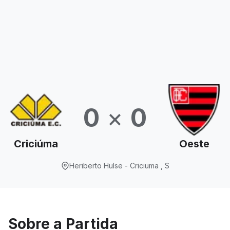
0
×
0
Criciúma
Oeste
Heriberto Hulse - Criciuma , S
Sobre a Partida