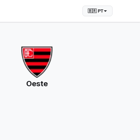
🇧🇷 PT
Oeste