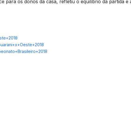
ara os donos da casa, refletiu o equilíbrio da partida e a 
ste+2018
Guarani+x+Oeste+2018
peonato+Brasileiro+2018