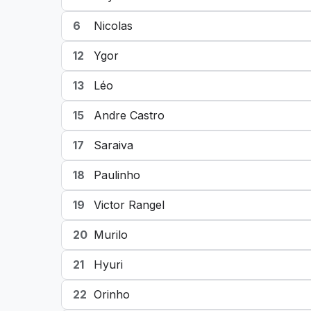
6
Nicolas
12
Ygor
13
Léo
15
Andre Castro
17
Saraiva
18
Paulinho
19
Victor Rangel
20
Murilo
21
Hyuri
22
Orinho