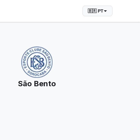
🇧🇷 PT
São Bento