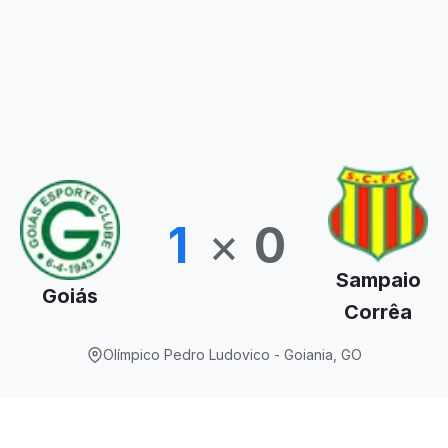
1
×
0
Sampaio
Goiás
Corrêa
Olímpico Pedro Ludovico - Goiania, GO