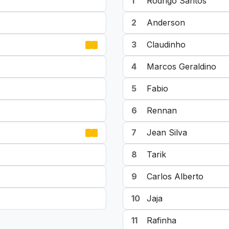
1
Rodrigo Santos
2
Anderson
3
Claudinho
4
Marcos Geraldino
5
Fabio
6
Rennan
7
Jean Silva
8
Tarik
9
Carlos Alberto
10
Jaja
11
Rafinha