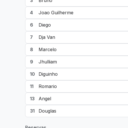
3
Bruno
4
Joao Guilherme
6
Diego
7
Dja Van
8
Marcelo
9
Jhulliam
10
Diguinho
11
Romario
13
Angel
31
Douglas
Reservas