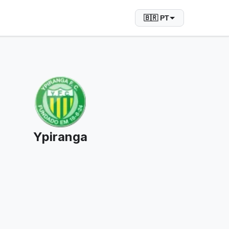
🇧🇷 PT
Ypiranga