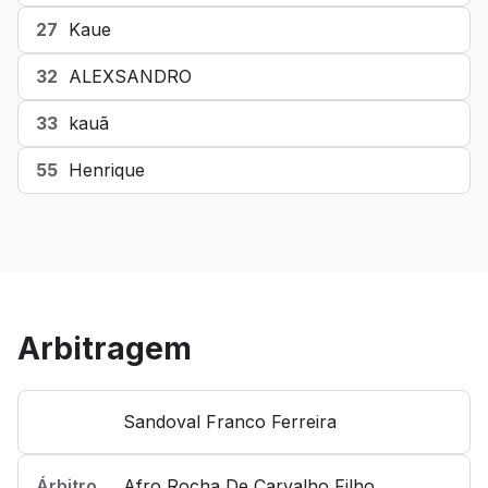
27
Kaue
32
ALEXSANDRO
33
kauã
55
Henrique
Arbitragem
Sandoval Franco Ferreira
Árbitro
Afro Rocha De Carvalho Filho