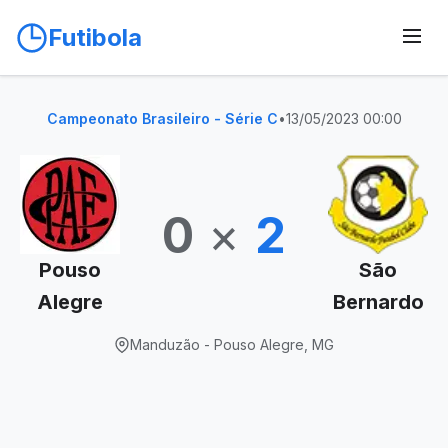
Futibola
Campeonato Brasileiro - Série C
•
13/05/2023 00:00
0
×
2
Pouso
São
Alegre
Bernardo
Manduzão - Pouso Alegre, MG