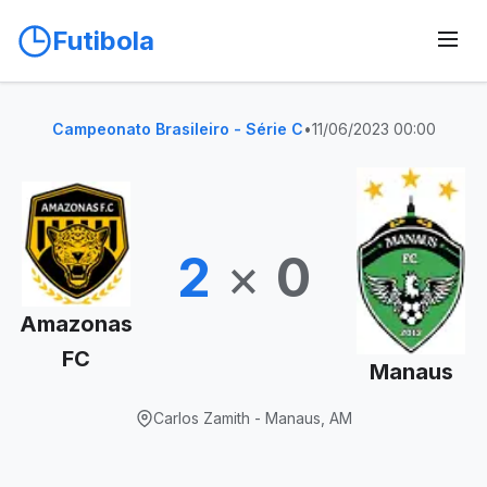
Futibola
Campeonato Brasileiro - Série C
•
11/06/2023 00:00
2
×
0
Amazonas
FC
Manaus
Carlos Zamith - Manaus, AM