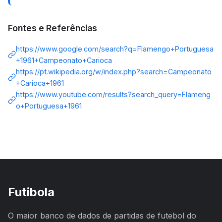
Fontes e Referências
https://www.google.com/search?q=Flamengo+Portuguesa
+1961+Campeonato+Carioca
https://pt.wikipedia.org/w/index.php?search=Campeonato
+Carioca+1961
https://www.youtube.com/results?search_query=Flameng
o+Portuguesa+1961
Futibola
O maior banco de dados de partidas de futebol do