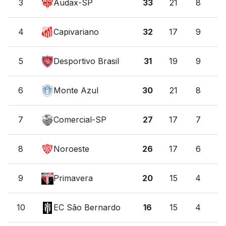
3
Audax-SP
33
21
8
9
4
Capivariano
32
17
9
5
5
Desportivo Brasil
31
19
9
4
6
Monte Azul
30
21
8
6
7
Comercial-SP
27
17
7
6
8
Noroeste
26
17
6
8
9
Primavera
20
15
4
8
10
EC São Bernardo
16
15
4
4