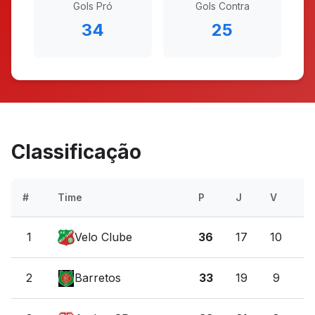
Gols Pró
Gols Contra
34
25
Classificação
#
Time
P
J
V
E
1
Velo Clube
36
17
10
6
2
Barretos
33
19
9
6