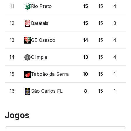
11
Rio Preto
15
15
4
3
12
Batatais
15
15
3
6
13
GE Osasco
14
15
4
2
14
Olimpia
13
15
4
1
15
Taboão da Serra
10
15
1
7
16
São Carlos FL
8
15
1
5
Jogos