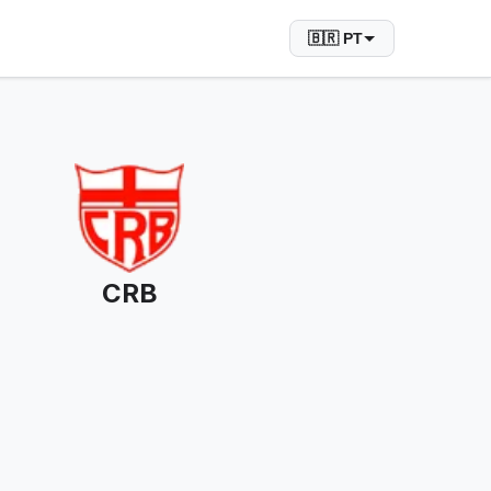
🇧🇷 PT
CRB