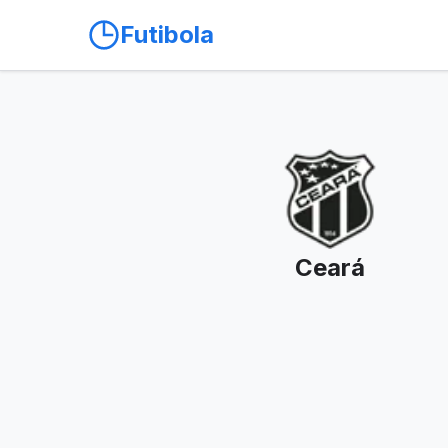
Futibola
Ceará