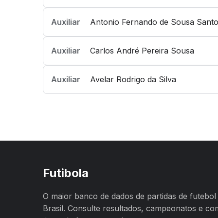
Auxiliar
Antonio Fernando de Sousa Sant
Auxiliar
Carlos André Pereira Sousa
Auxiliar
Avelar Rodrigo da Silva
Futibola
O maior banco de dados de partidas de futebol
Brasil. Consulte resultados, campeonatos e c