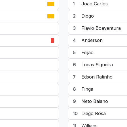
1
Joao Carlos
2
Diogo
3
Flavio Boaventura
4
Anderson
5
Feijão
6
Lucas Siqueira
7
Edson Ratinho
8
Tinga
9
Neto Baiano
10
Diego Rosa
11
Willians