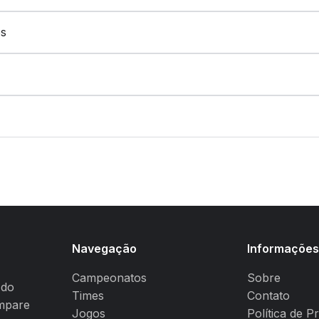
os
Navegação
Informaçõe
Campeonatos
Sobre
 do
Times
Contato
ompare
Jogos
Política de P