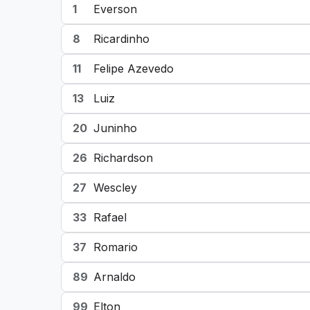
1
Everson
8
Ricardinho
11
Felipe Azevedo
13
Luiz
20
Juninho
26
Richardson
27
Wescley
33
Rafael
37
Romario
89
Arnaldo
99
Elton