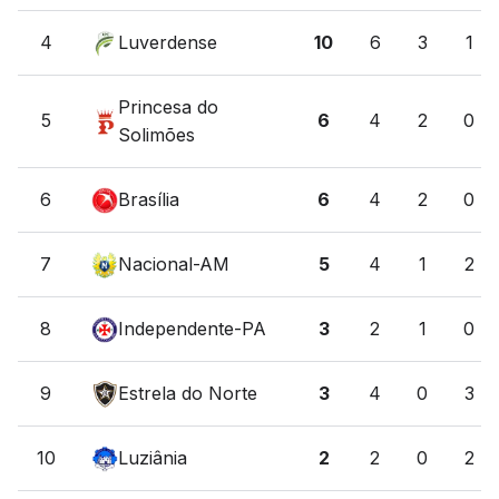
4
Luverdense
10
6
3
1
Princesa do
5
6
4
2
0
Solimões
6
Brasília
6
4
2
0
7
Nacional-AM
5
4
1
2
8
Independente-PA
3
2
1
0
9
Estrela do Norte
3
4
0
3
10
Luziânia
2
2
0
2