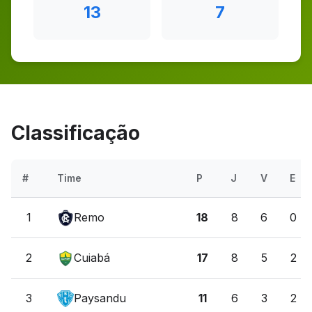
13
7
Classificação
#
Time
P
J
V
E
1
Remo
18
8
6
0
2
Cuiabá
17
8
5
2
3
Paysandu
11
6
3
2