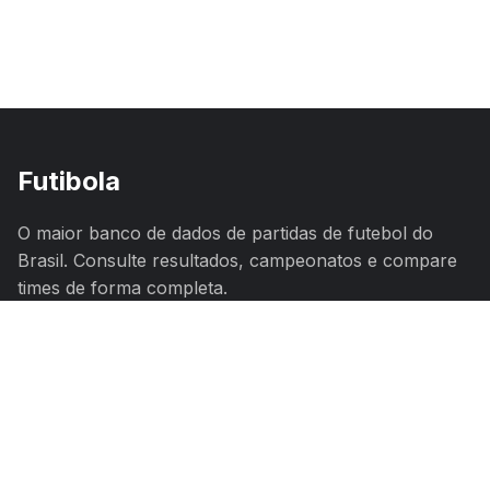
Futibola
O maior banco de dados de partidas de futebol do
Brasil. Consulte resultados, campeonatos e compare
times de forma completa.
Navegação
Campeonatos
Times
Jogos
Comparar Times