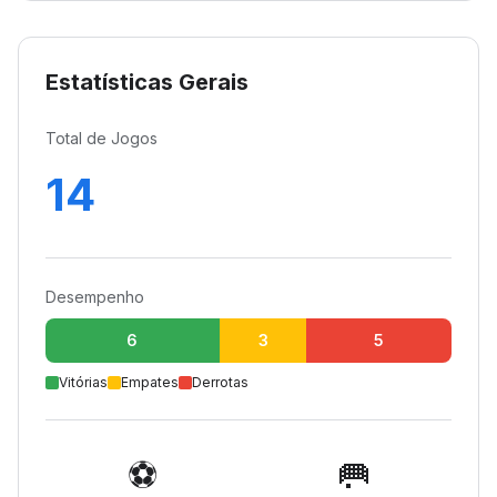
Estatísticas Gerais
Total de Jogos
14
Desempenho
6
3
5
Vitórias
Empates
Derrotas
⚽
🥅