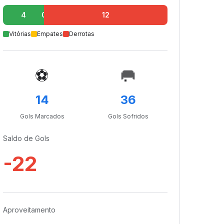
4
0
12
Vitórias
Empates
Derrotas
⚽
🥅
14
36
Gols Marcados
Gols Sofridos
Saldo de Gols
-22
Aproveitamento