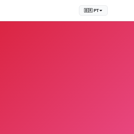
🇧🇷 PT