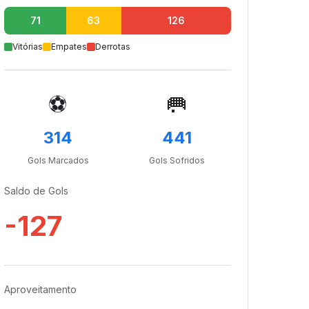
71
63
126
Vitórias
Empates
Derrotas
⚽
🥅
314
441
Gols Marcados
Gols Sofridos
Saldo de Gols
-127
Aproveitamento