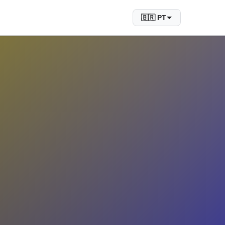
🇧🇷 PT