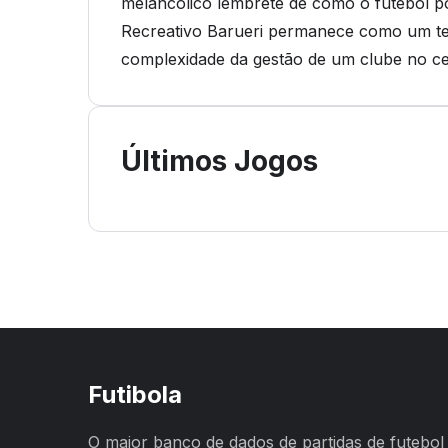
melancólico lembrete de como o futebol po
Recreativo Barueri permanece como um te
complexidade da gestão de um clube no cen
Últimos Jogos
Futibola
O maior banco de dados de partidas de futebol