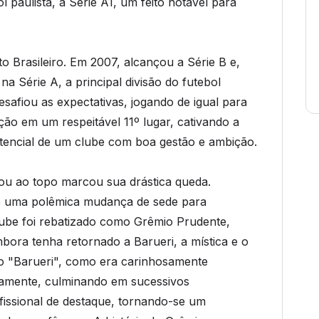
l paulista, a Série A1, um feito notável para
 Brasileiro. Em 2007, alcançou a Série B e,
na Série A, a principal divisão do futebol
safiou as expectativas, jogando de igual para
ção em um respeitável 11º lugar, cativando a
otencial de um clube com boa gestão e ambição.
ou ao topo marcou sua drástica queda.
s e uma polêmica mudança de sede para
ube foi rebatizado como Grêmio Prudente,
bora tenha retornado a Barueri, a mística e o
o "Barueri", como era carinhosamente
amente, culminando em sucessivos
fissional de destaque, tornando-se um