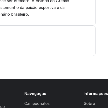
de ser efêmero. A história do Grêmio
stemunho da paixão esportiva e da
ário brasileiro.
Navegação
Informaçõe
Campeonatos
Sobre
 do