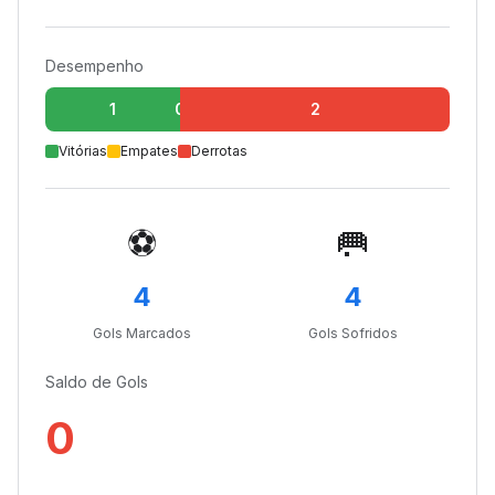
Desempenho
1
0
2
Vitórias
Empates
Derrotas
⚽
🥅
4
4
Gols Marcados
Gols Sofridos
Saldo de Gols
0