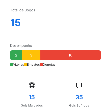
Total de Jogos
15
Desempenho
2
3
10
Vitórias
Empates
Derrotas
⚽
🥅
15
35
Gols Marcados
Gols Sofridos