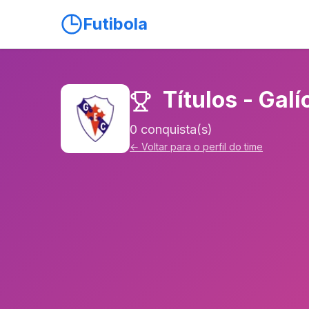
Futibola
Títulos - Galí
0 conquista(s)
← Voltar para o perfil do time