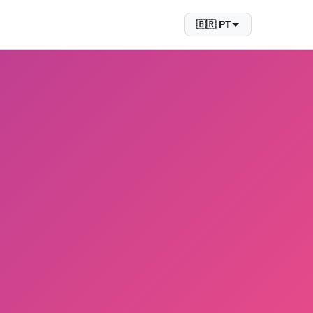
🇧🇷 PT