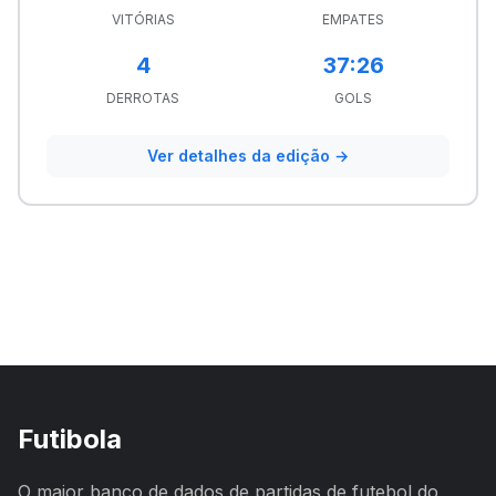
VITÓRIAS
EMPATES
4
37:26
DERROTAS
GOLS
Ver detalhes da edição →
Futibola
O maior banco de dados de partidas de futebol do