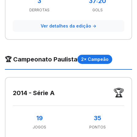
3
37:20
DERROTAS
GOLS
Ver detalhes da edição →
🏆 Campeonato Paulista
2× Campeão
🏆
2014 - Série A
19
35
JOGOS
PONTOS