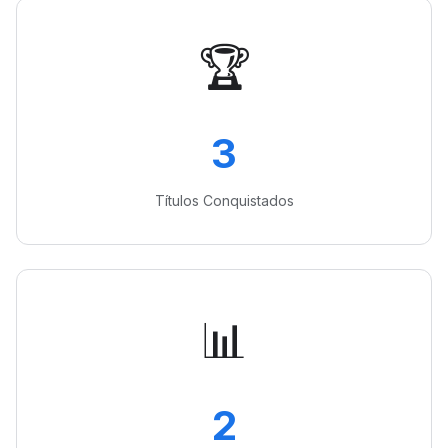
🏆
3
Títulos Conquistados
📊
2