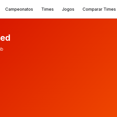
Campeonatos
Times
Jogos
Comparar Times
ted
ub