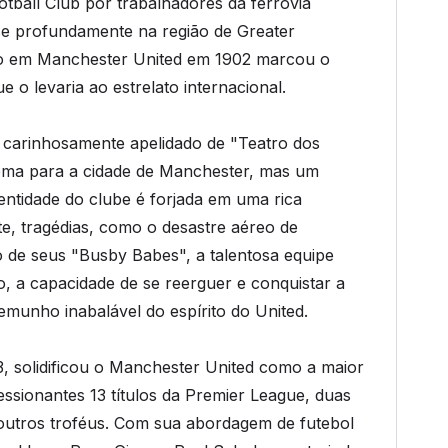
ball Club por trabalhadores da ferrovia
se profundamente na região de Greater
ão em Manchester United em 1902 marcou o
 o levaria ao estrelato internacional.
d, carinhosamente apelidado de "Teatro dos
ema para a cidade de Manchester, mas um
dentidade do clube é forjada em uma rica
ente, tragédias, como o desastre aéreo de
o de seus "Busby Babes", a talentosa equipe
, a capacidade de se reerguer e conquistar a
munho inabalável do espírito do United.
3, solidificou o Manchester United como a maior
essionantes 13 títulos da Premier League, duas
utros troféus. Com sua abordagem de futebol