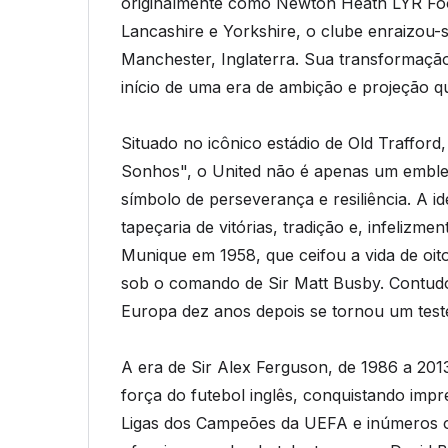
originalmente como Newton Heath LYR Foot
Lancashire e Yorkshire, o clube enraizou-
Manchester, Inglaterra. Sua transformaç
início de uma era de ambição e projeção que
Situado no icônico estádio de Old Traffor
Sonhos", o United não é apenas um embl
símbolo de perseverança e resiliência. A i
tapeçaria de vitórias, tradição e, infelizm
Munique em 1958, que ceifou a vida de oit
sob o comando de Sir Matt Busby. Contudo
Europa dez anos depois se tornou um teste
A era de Sir Alex Ferguson, de 1986 a 201
força do futebol inglês, conquistando impr
Ligas dos Campeões da UEFA e inúmeros o