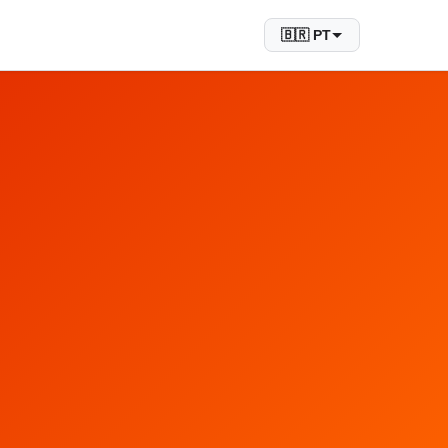
🇧🇷 PT