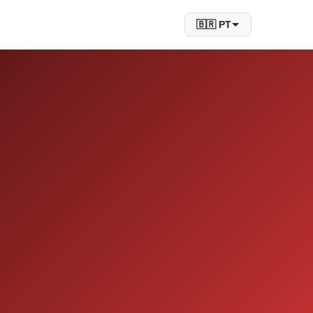
🇧🇷 PT