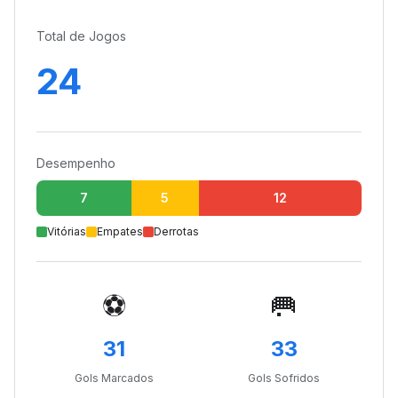
Total de Jogos
24
Desempenho
7
5
12
Vitórias
Empates
Derrotas
⚽
🥅
31
33
Gols Marcados
Gols Sofridos