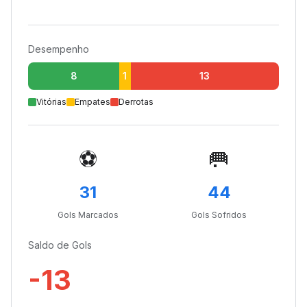
Desempenho
8
1
13
Vitórias
Empates
Derrotas
⚽
🥅
31
44
Gols Marcados
Gols Sofridos
Saldo de Gols
-13