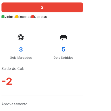
0
0
2
Vitórias
Empates
Derrotas
⚽
🥅
3
5
Gols Marcados
Gols Sofridos
Saldo de Gols
-2
Aproveitamento