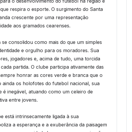
 para o desenvolvimento do futebol na região e
ue respira o esporte. O surgimento do Santa
manda crescente por uma representação
cidade aos gramados cearenses.
ria se consolidou como mais do que um simples
identidade e orgulho para os moradores. Sua
ores, jogadores e, acima de tudo, uma torcida
cada partida. O clube participa ativamente das
 sempre honrar as cores verde e branca que o
ainda os holofotes do futebol nacional, sua
e é inegável, atuando como um celeiro de
iva entre jovens.
be está intrinsecamente ligada à sua
oliza a esperança e a exuberância da paisagem