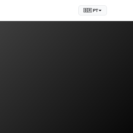
🇧🇷 PT