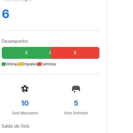
6
Desempenho
3
0
3
Vitórias
Empates
Derrotas
⚽
🥅
10
5
Gols Marcados
Gols Sofridos
Saldo de Gols