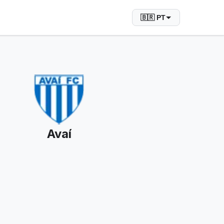
🇧🇷 PT
Avaí