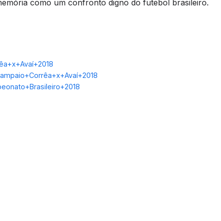
emória como um confronto digno do futebol brasileiro.
êa+x+Avaí+2018
Sampaio+Corrêa+x+Avaí+2018
peonato+Brasileiro+2018