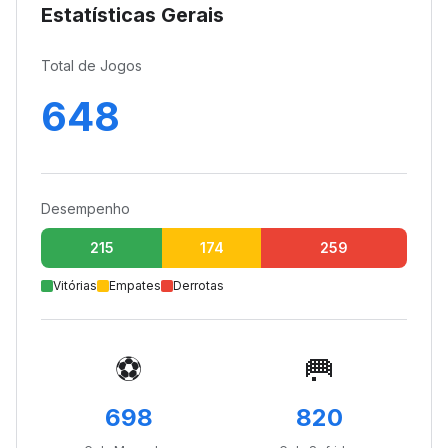
Estatísticas Gerais
Total de Jogos
648
Desempenho
215
174
259
Vitórias
Empates
Derrotas
⚽
🥅
698
820