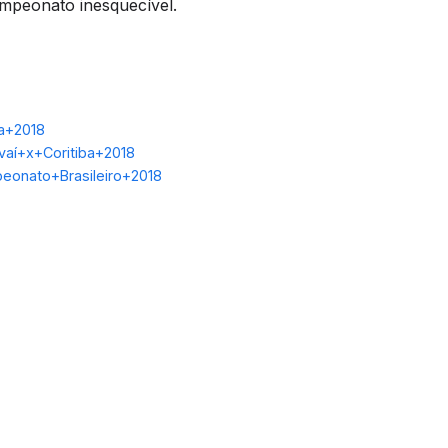
mpeonato inesquecível.
ba+2018
vaí+x+Coritiba+2018
peonato+Brasileiro+2018