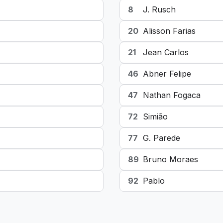
8
J. Rusch
20
Alisson Farias
21
Jean Carlos
46
Abner Felipe
47
Nathan Fogaca
72
Simião
77
G. Parede
89
Bruno Moraes
92
Pablo