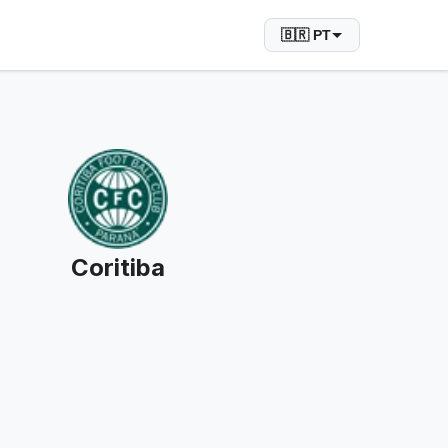
🇧🇷 PT
Coritiba