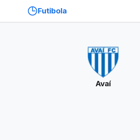
Futibola
Avaí