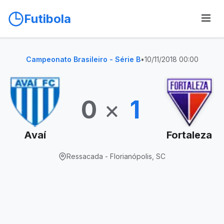
Futibola
Campeonato Brasileiro - Série B
•
10/11/2018 00:00
0
×
1
Avaí
Fortaleza
Ressacada - Florianópolis, SC