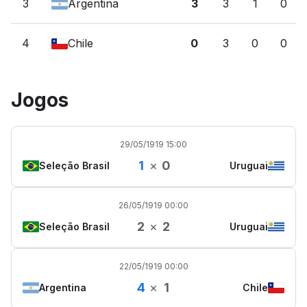
3
Argentina
3
3
1
0
4
Chile
0
3
0
0
Jogos
29/05/1919 15:00
1
×
0
Seleção Brasil
Uruguai
26/05/1919 00:00
2
×
2
Seleção Brasil
Uruguai
22/05/1919 00:00
4
×
1
Argentina
Chile