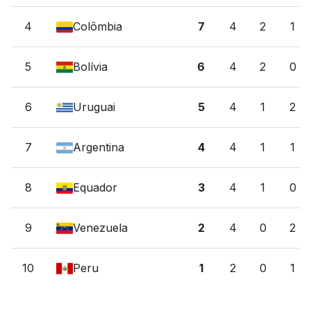
4
Colômbia
7
4
2
1
5
Bolívia
6
4
2
0
6
Uruguai
5
4
1
2
7
Argentina
4
4
1
1
8
Equador
3
4
1
0
9
Venezuela
2
4
0
2
10
Peru
1
2
0
1