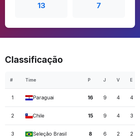
13
7
Classificação
#
Time
P
J
V
E
1
Paraguai
16
9
4
4
2
Chile
15
9
4
3
3
Seleção Brasil
8
6
2
2